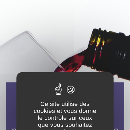
Aller
Panneau de gestion des cookies
au
contenu
principal
Ia Ora Na !
Ce site utilise des
cookies et vous donne
le contrôle sur ceux
Veuillez vérifier votre âge
que vous souhaitez