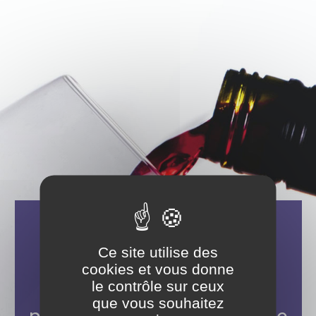
Aller
Panneau de gestion des cookies
au
contenu
principal
Ia Ora Na !
Ce site utilise des
cookies et vous donne
le contrôle sur ceux
Veuillez vérifier votre âge
que vous souhaitez