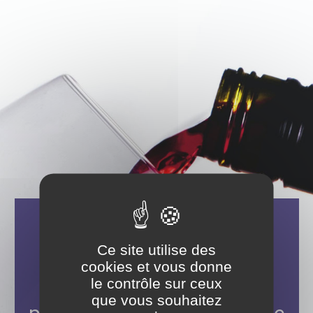
Aller
Panneau de gestion des cookies
au
contenu
principal
Ia Ora Na !
Ce site utilise des
cookies et vous donne
le contrôle sur ceux
Veuillez vérifier votre âge
que vous souhaitez